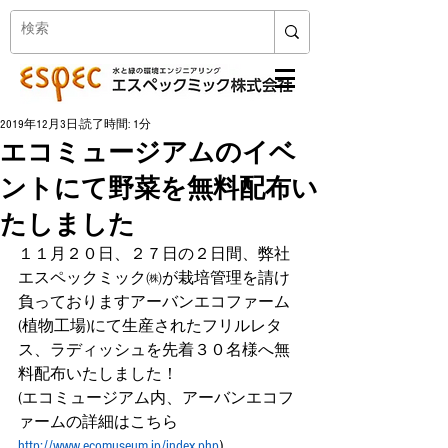
2019年12月3日
読了時間: 1分
エコミュージアムのイベ
ントにて野菜を無料配布い
たしました
１１月２０日、２７日の２日間、弊社
エスペックミック㈱が栽培管理を請け
負っておりますアーバンエコファーム
(植物工場)にて生産されたフリルレタ
ス、ラディッシュを先着３０名様へ無
料配布いたしました！
(エコミュージアム内、アーバンエコフ
ァームの詳細はこちら　
http://www.ecomuseum.jp/index.php
)